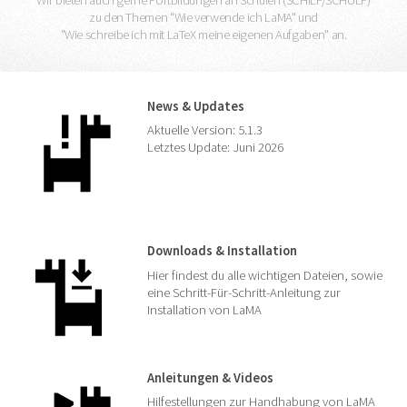
Wir bieten auch gerne Fortbildungen an Schulen (SCHILF/SCHÜLF)
zu den Themen "Wie verwende ich LaMA" und
"Wie schreibe ich mit LaTeX meine eigenen Aufgaben" an.
News & Updates
Aktuelle Version:
5.1.3
Letztes Update:
Juni 2026
Downloads & Installation
Hier findest du alle wichtigen Dateien, sowie
eine Schritt-Für-Schritt-Anleitung zur
Installation von LaMA
Anleitungen & Videos
Hilfestellungen zur Handhabung von LaMA